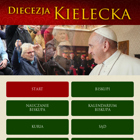
START
BISKUPI
NAUCZANIE
KALENDARIUM
BISKUPA
BISKUPA
KURIA
SĄD